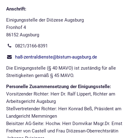
Arbeitsgerichte
Anschrift:
Einigungs-
Einigungsstelle der Diözese Augsburg
und
Fronhof 4
Schlichtungsstelle
86152 Augsburg
Gerichtsurteile
0821/3166-8391
Schulungen
ha8-zentraldienste@bistum-augsburg.de
Links
Die Einigungsstelle (§ 40 MAVO) ist zuständig für alle
Streitigkeiten gemäß § 45 MAVO.
Kontakt
Personelle Zusammensetzung der Einigungsstelle:
Impressum
Vorsitzender Richter: Herr Dr. Ralf Lippert, Richter am
Arbeitsgericht Augsburg
Datenschutz
Stellvertretender Richter: Herr Konrad Beß, Präsident am
Landgericht Memmingen
Intern
Beisitzer AG-Seite: Hochw. Herr Domvikar Msgr.Dr. Ernst
Downloads
Freiherr von Castell und Frau Diözesan-Oberrechtsrätin
Materialien